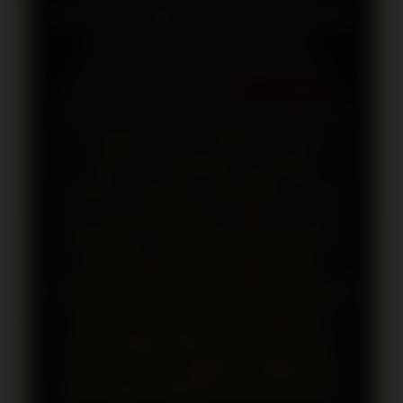
berbagai perangkat tanpa repot mengunduh
aplikasi tambahan atau khawatir
sambungan terputus di tengah jalan.
Bagi pencinta perburuan
slot maxwin
,
memantau ritme mesin pada slot gacor hari
ini hingga jam-jam produktif slot gacor
malam ini memberikan keuntungan
tersendiri. Dukungan infrastruktur link slot
resmi yang terintegrasi di situs slot resmi
memastikan setiap pergerakan grafik dan
pembagian hasil berjalan transparan.
Sambut pengalaman berburu jackpot paling
memuaskan melalui slot gacor 2026, di
mana strategi terbaik Anda dan amunisi
modal kecil bisa berpadu menghasilkan
kemenangan maksimal secara konsisten.