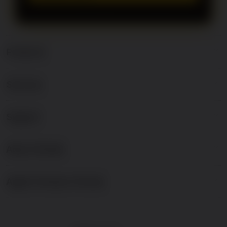
tambahan.
agar tetap bisa login dan bermain dengan
Rata-rata proses deposit dan penarikan
stabil tanpa hambatan.
kemenangan hanya memakan waktu 1
hingga 3 menit saja selama sistem
pembayaran bank atau e-wallet yang
Products
bersangkutan sedang normal.
Services
Situs Slot Gacor
Link Slot Gacor
Support
AppleCare+
Slot Gacor Hari Ini
Corporate
Slot Gacor Malam Ini
About iStudio
My Account
Slot Gacor
Slot Gacor Maxwin
Collection & Delivery
Elush Service Provider
Slot Gacor 2026
Apple Premium Partner
About Us
Returns & Exchanges
Financing Options
Situs Slot Resmi
Find an iStudio near you
Contact Us
Trade-in
Link Slot Resmi
Why Shop at iStudio
FAQ