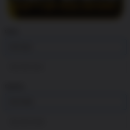
Model
Slot Gacor
Situs Slot Gacor
Capacity
Slot Online
Situs Slot Online