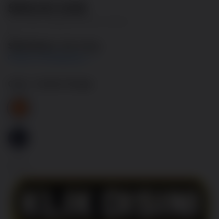
$99.00 SGD
Tax included.
Shipping
calculated at checkout.
or
$99.50
/mo. for 4 mo.
Pelajari Selengkapnya
Color
- Cosmic Orange